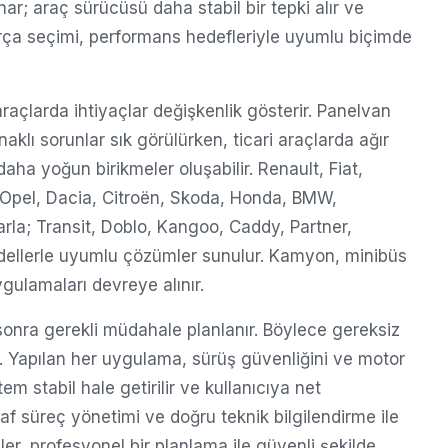
r; araç sürücüsü daha stabil bir tepki alır ve
 parça seçimi, performans hedefleriyle uyumlu biçimde
i araçlarda ihtiyaçlar değişkenlik gösterir. Panelvan
klı sorunlar sık görülürken, ticari araçlarda ağır
aha yoğun birikmeler oluşabilir. Renault, Fiat,
Opel, Dacia, Citroën, Skoda, Honda, BMW,
rla; Transit, Doblo, Kangoo, Caddy, Partner,
odellerle uyumlu çözümler sunulur. Kamyon, minibüs
gulamaları devreye alınır.
 sonra gerekli müdahale planlanır. Böylece gereksiz
. Yapılan her uygulama, sürüş güvenliğini ve motor
tem stabil hale getirilir ve kullanıcıya net
faf süreç yönetimi ve doğru teknik bilgilendirme ile
ler, profesyonel bir planlama ile güvenli şekilde