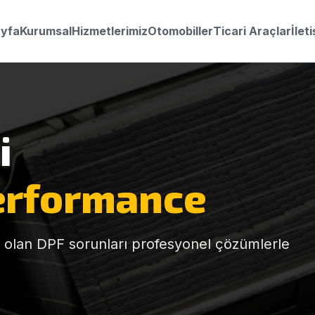
yfa
Kurumsal
Hizmetlerimiz
Otomobiller
Ticari Araçlar
İlet
i
erformance
olan DPF sorunları profesyonel çözümlerle