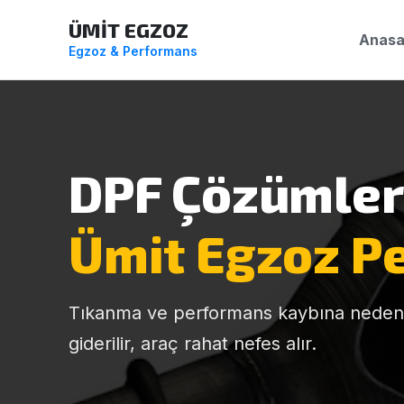
ÜMİT EGZOZ
Anasa
Egzoz & Performans
DPF Çözümler
Ümit Egzoz P
Tıkanma ve performans kaybına neden 
giderilir, araç rahat nefes alır.