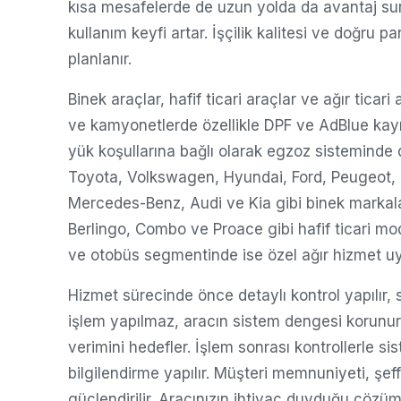
kısa mesafelerde de uzun yolda da avantaj suna
kullanım keyfi artar. İşçilik kalitesi ve doğru
planlanır.
Binek araçlar, hafif ticari araçlar ve ağır ticar
ve kamyonetlerde özellikle DPF ve AdBlue kayna
yük koşullarına bağlı olarak egzoz sisteminde d
Toyota, Volkswagen, Hyundai, Ford, Peugeot, 
Mercedes-Benz, Audi ve Kia gibi binek markala
Berlingo, Combo ve Proace gibi hafif ticari m
ve otobüs segmentinde ise özel ağır hizmet uy
Hizmet sürecinde önce detaylı kontrol yapılır,
işlem yapılmaz, aracın sistem dengesi korunur
verimini hedefler. İşlem sonrası kontrollerle sis
bilgilendirme yapılır. Müşteri memnuniyeti, şef
güçlendirilir. Aracınızın ihtiyaç duyduğu çözüm