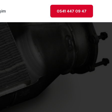
işim
0541 447 09 47