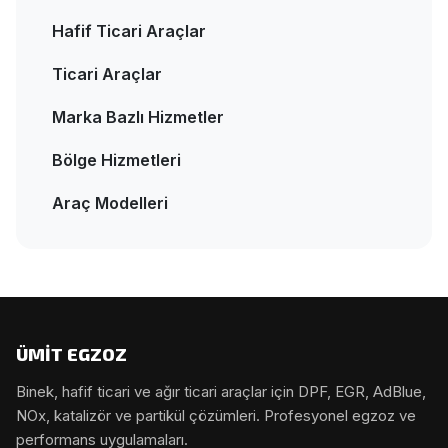
Hafif Ticari Araçlar
Ticari Araçlar
Marka Bazlı Hizmetler
Bölge Hizmetleri
Araç Modelleri
ÜMİT EGZOZ
Binek, hafif ticari ve ağır ticari araçlar için DPF, EGR, AdBlue,
NOx, katalizör ve partikül çözümleri. Profesyonel egzoz ve
performans uygulamaları.