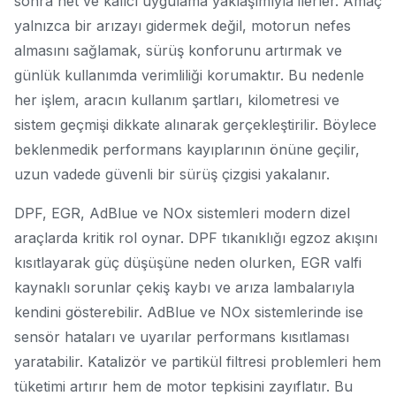
sonra net ve kalıcı uygulama yaklaşımıyla ilerler. Amaç
yalnızca bir arızayı gidermek değil, motorun nefes
almasını sağlamak, sürüş konforunu artırmak ve
günlük kullanımda verimliliği korumaktır. Bu nedenle
her işlem, aracın kullanım şartları, kilometresi ve
sistem geçmişi dikkate alınarak gerçekleştirilir. Böylece
beklenmedik performans kayıplarının önüne geçilir,
uzun vadede güvenli bir sürüş çizgisi yakalanır.
DPF, EGR, AdBlue ve NOx sistemleri modern dizel
araçlarda kritik rol oynar. DPF tıkanıklığı egzoz akışını
kısıtlayarak güç düşüşüne neden olurken, EGR valfi
kaynaklı sorunlar çekiş kaybı ve arıza lambalarıyla
kendini gösterebilir. AdBlue ve NOx sistemlerinde ise
sensör hataları ve uyarılar performans kısıtlaması
yaratabilir. Katalizör ve partikül filtresi problemleri hem
tüketimi artırır hem de motor tepkisini zayıflatır. Bu