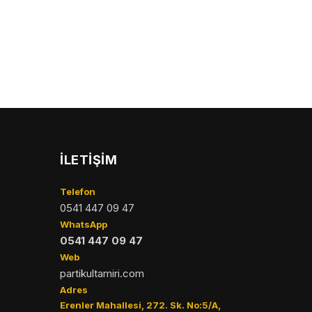
İLETIŞIM
Telefon
0541 447 09 47
WhatsApp
0541 447 09 47
Web
partikultamiri.com
Adres
Erenler Mahallesi, 272. Sk. No:5/A,