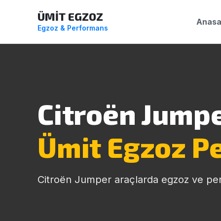
ÜMİT EGZOZ
Anasa
Egzoz & Performans
Citroën Jumpe
Ümit Egzoz P
Citroën Jumper araçlarda egzoz ve pe