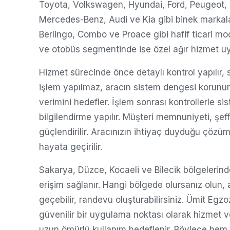
Toyota, Volkswagen, Hyundai, Ford, Peugeot, 
Mercedes-Benz, Audi ve Kia gibi binek markala
Berlingo, Combo ve Proace gibi hafif ticari m
ve otobüs segmentinde ise özel ağır hizmet uy
Hizmet sürecinde önce detaylı kontrol yapılır,
işlem yapılmaz, aracın sistem dengesi korunur
verimini hedefler. İşlem sonrası kontrollerle sis
bilgilendirme yapılır. Müşteri memnuniyeti, şef
güçlendirilir. Aracınızın ihtiyaç duyduğu çözüm
hayata geçirilir.
Sakarya, Düzce, Kocaeli ve Bilecik bölgelerinde 
erişim sağlanır. Hangi bölgede olursanız olun,
geçebilir, randevu oluşturabilirsiniz. Ümit E
güvenilir bir uygulama noktası olarak hizmet v
uzun ömürlü kullanım hedeflenir. Böylece hem