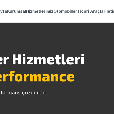
yfa
Kurumsal
Hizmetlerimiz
Otomobiller
Ticari Araçlar
İlet
r Hizmetleri
erformance
rformans çözümleri.