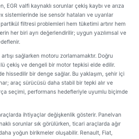
n, EGR valfi kaynaklı sorunlar çekiş kaybı ve arıza
x sistemlerinde ise sensör hataları ve uyarılar
partikül filtresi problemleri hem tüketimi artırır hem
rin her biri ayrı değerlendirilir; uygun yazılımsal ve
deflenir.
 artışı sağlarken motoru zorlamamaktır. Doğru
çekiş ve dengeli bir motor tepkisi elde edilir.
e hissedilir bir denge sağlar. Bu yaklaşım, şehir içi
r; araç sürücüsü daha stabil bir tepki alır ve
 parça seçimi, performans hedefleriyle uyumlu biçimde
i araçlarda ihtiyaçlar değişkenlik gösterir. Panelvan
klı sorunlar sık görülürken, ticari araçlarda ağır
aha yoğun birikmeler oluşabilir. Renault, Fiat,