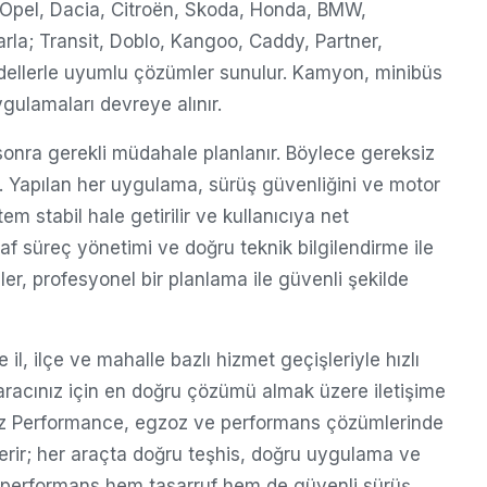
Opel, Dacia, Citroën, Skoda, Honda, BMW,
rla; Transit, Doblo, Kangoo, Caddy, Partner,
odellerle uyumlu çözümler sunulur. Kamyon, minibüs
gulamaları devreye alınır.
 sonra gerekli müdahale planlanır. Böylece gereksiz
. Yapılan her uygulama, sürüş güvenliğini ve motor
tem stabil hale getirilir ve kullanıcıya net
faf süreç yönetimi ve doğru teknik bilgilendirme ile
ler, profesyonel bir planlama ile güvenli şekilde
il, ilçe ve mahalle bazlı hizmet geçişleriyle hızlı
 aracınız için en doğru çözümü almak üzere iletişime
gzoz Performance, egzoz ve performans çözümlerinde
erir; her araçta doğru teşhis, doğru uygulama ve
 performans hem tasarruf hem de güvenli sürüş