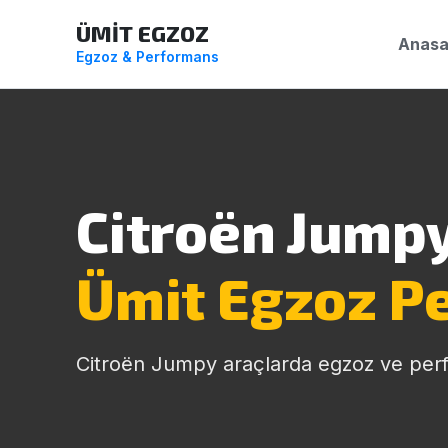
ÜMİT EGZOZ
Anasa
Egzoz & Performans
Citroën Jumpy
Ümit Egzoz P
Citroën Jumpy araçlarda egzoz ve per