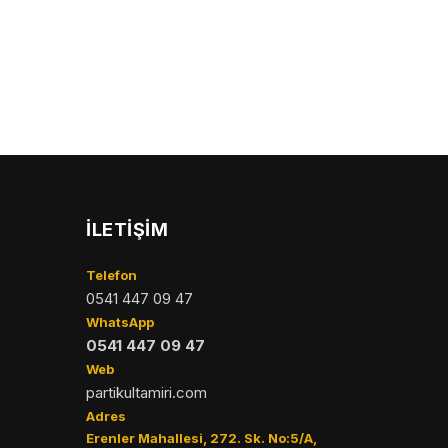
İLETIŞIM
Telefon
0541 447 09 47
WhatsApp
0541 447 09 47
Web
partikultamiri.com
Adres
Erenler Mahallesi, 272. Sk. No:5/A,