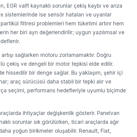
n, EGR valfi kaynaklı sorunlar çekiş kaybı ve arıza
x sistemlerinde ise sensör hataları ve uyarılar
partikül filtresi problemleri hem tüketimi artırır hem
rin her biri ayrı değerlendirilir; uygun yazılımsal ve
deflenir.
 artışı sağlarken motoru zorlamamaktır. Doğru
çekiş ve dengeli bir motor tepkisi elde edilir.
e hissedilir bir denge sağlar. Bu yaklaşım, şehir içi
r; araç sürücüsü daha stabil bir tepki alır ve
 parça seçimi, performans hedefleriyle uyumlu biçimde
i araçlarda ihtiyaçlar değişkenlik gösterir. Panelvan
klı sorunlar sık görülürken, ticari araçlarda ağır
aha yoğun birikmeler oluşabilir. Renault, Fiat,