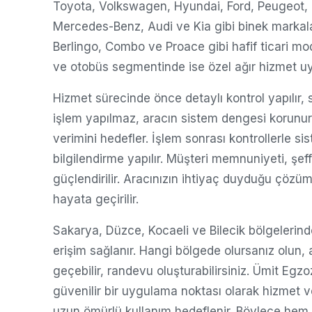
Toyota, Volkswagen, Hyundai, Ford, Peugeot, 
Mercedes-Benz, Audi ve Kia gibi binek markala
Berlingo, Combo ve Proace gibi hafif ticari m
ve otobüs segmentinde ise özel ağır hizmet uy
Hizmet sürecinde önce detaylı kontrol yapılır,
işlem yapılmaz, aracın sistem dengesi korunur
verimini hedefler. İşlem sonrası kontrollerle sis
bilgilendirme yapılır. Müşteri memnuniyeti, şef
güçlendirilir. Aracınızın ihtiyaç duyduğu çözüm
hayata geçirilir.
Sakarya, Düzce, Kocaeli ve Bilecik bölgelerinde 
erişim sağlanır. Hangi bölgede olursanız olun,
geçebilir, randevu oluşturabilirsiniz. Ümit E
güvenilir bir uygulama noktası olarak hizmet v
uzun ömürlü kullanım hedeflenir. Böylece hem