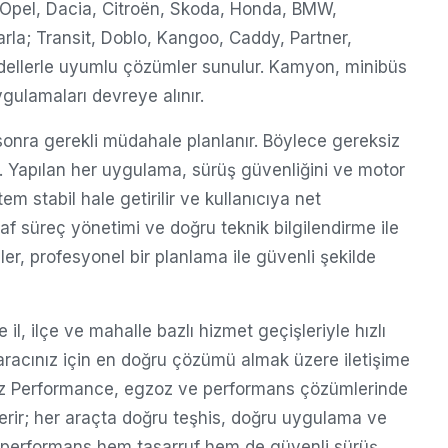
Opel, Dacia, Citroën, Skoda, Honda, BMW,
rla; Transit, Doblo, Kangoo, Caddy, Partner,
odellerle uyumlu çözümler sunulur. Kamyon, minibüs
gulamaları devreye alınır.
 sonra gerekli müdahale planlanır. Böylece gereksiz
. Yapılan her uygulama, sürüş güvenliğini ve motor
tem stabil hale getirilir ve kullanıcıya net
faf süreç yönetimi ve doğru teknik bilgilendirme ile
ler, profesyonel bir planlama ile güvenli şekilde
il, ilçe ve mahalle bazlı hizmet geçişleriyle hızlı
 aracınız için en doğru çözümü almak üzere iletişime
gzoz Performance, egzoz ve performans çözümlerinde
erir; her araçta doğru teşhis, doğru uygulama ve
 performans hem tasarruf hem de güvenli sürüş