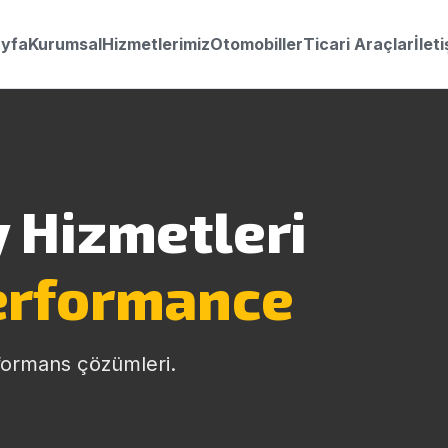
yfa
Kurumsal
Hizmetlerimiz
Otomobiller
Ticari Araçlar
İlet
 Hizmetleri
erformance
formans çözümleri.