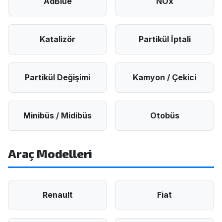
AdBlue
NOx
Katalizör
Partikül İptali
Partikül Değişimi
Kamyon / Çekici
Minibüs / Midibüs
Otobüs
Araç Modelleri
Renault
Fiat